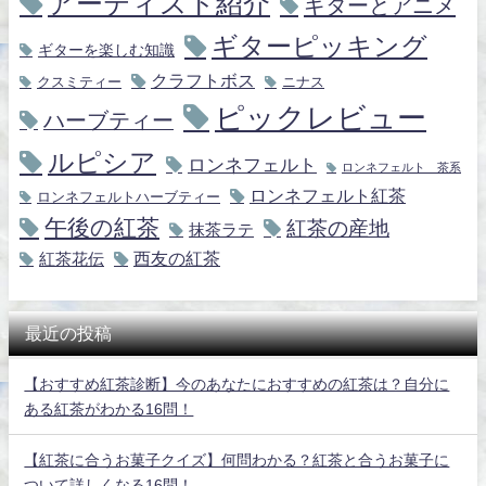
アーティスト紹介
ギターとアニメ
ギターピッキング
ギターを楽しむ知識
クラフトボス
クスミティー
ニナス
ピックレビュー
ハーブティー
ルピシア
ロンネフェルト
ロンネフェルト 茶系
ロンネフェルト紅茶
ロンネフェルトハーブティー
午後の紅茶
紅茶の産地
抹茶ラテ
紅茶花伝
西友の紅茶
最近の投稿
【おすすめ紅茶診断】今のあなたにおすすめの紅茶は？自分に
ある紅茶がわかる16問！
【紅茶に合うお菓子クイズ】何問わかる？紅茶と合うお菓子に
ついて詳しくなる16問！