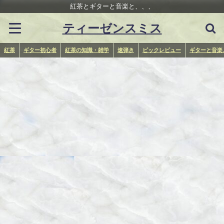
紅茶とギターと音楽と、、、
ティーゼンスミス
紅茶
ギター初心者
紅茶の知識・雑学
速弾き
ピックレビュー
ギターと音楽