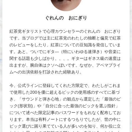
ぐれんの おにぎり
紅茶党ギタリストで心理カウンセラーのぐれんの おにぎり
です。当ブログでは主に紅茶党のわたしの独断と偏見で紅茶
のレビューをしたり、紅茶についての豆知識を発信していま
す。あと、ついでにギタ―（特にいわゆる速弾き）や音楽に
関する話題も少しばかり、、、。ギターはギネス級の速度は
出ますが、腕自体はクソへぼいです。なぜか、アベマプライ
ムへの出演依頼を打診された経験あり。
今、公式ラインに登録してくれた方限定で、わたしがこれま
で使用した200を優に超えるピックの使用感のすべてに基づ
き、「サウンドと弾き心地」の観点から選定した「最強のピ
ック(形状別)」や「自分に合った最強のピックを選ぶ指針」
について述べた限定記事のパスワードをもれなく配布してお
ります。本当は有料ノートにするつもりでしたが、世の中に
ピック選びに困り果てている人が多いのを知り、何か役に立