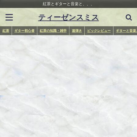
紅茶とギターと音楽と、、、
ティーゼンスミス
紅茶
ギター初心者
紅茶の知識・雑学
速弾き
ピックレビュー
ギターと音楽