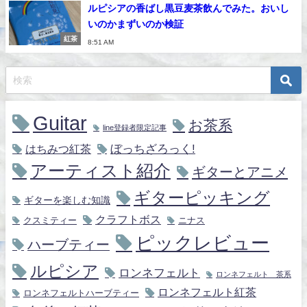
ルピシアの香ばし黒豆麦茶飲んでみた。おいし
いのかまずいのか検証
紅茶
8:51 AM
Guitar
お茶系
line登録者限定記事
ぼっちざろっく!
はちみつ紅茶
アーティスト紹介
ギターとアニメ
ギターピッキング
ギターを楽しむ知識
クラフトボス
クスミティー
ニナス
ピックレビュー
ハーブティー
ルピシア
ロンネフェルト
ロンネフェルト 茶系
ロンネフェルト紅茶
ロンネフェルトハーブティー