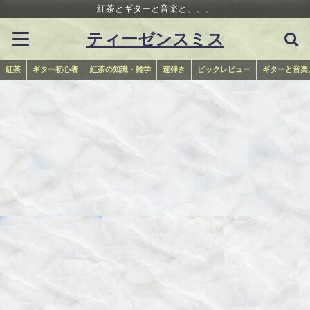
紅茶とギターと音楽と、、、
ティーゼンスミス
紅茶
ギター初心者
紅茶の知識・雑学
速弾き
ピックレビュー
ギターと音楽