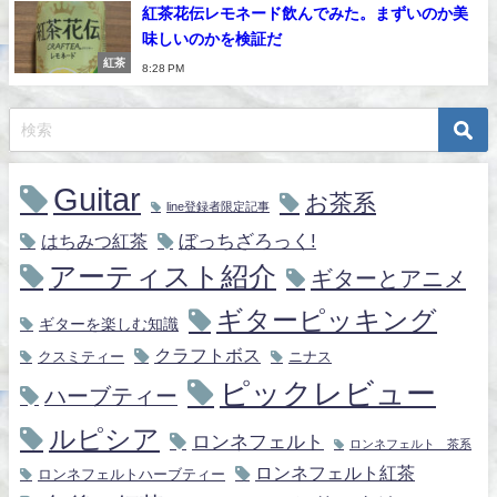
紅茶花伝レモネード飲んでみた。まずいのか美
味しいのかを検証だ
紅茶
8:28 PM
Guitar
お茶系
line登録者限定記事
ぼっちざろっく!
はちみつ紅茶
アーティスト紹介
ギターとアニメ
ギターピッキング
ギターを楽しむ知識
クラフトボス
クスミティー
ニナス
ピックレビュー
ハーブティー
ルピシア
ロンネフェルト
ロンネフェルト 茶系
ロンネフェルト紅茶
ロンネフェルトハーブティー