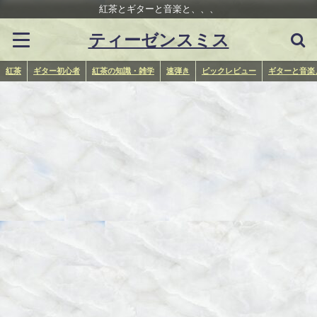
紅茶とギターと音楽と、、、
ティーゼンスミス
紅茶
ギター初心者
紅茶の知識・雑学
速弾き
ピックレビュー
ギターと音楽