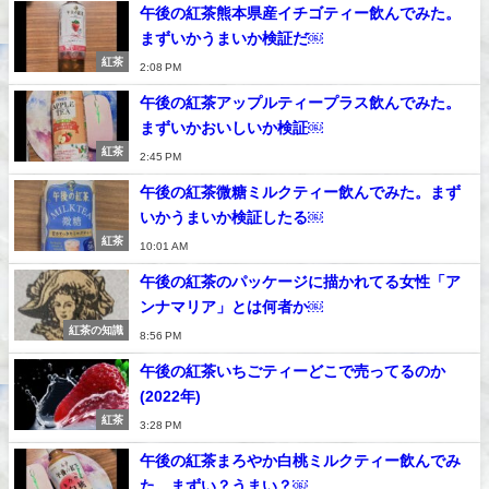
午後の紅茶熊本県産イチゴティー飲んでみた。
まずいかうまいか検証だ￼
紅茶
2:08 PM
午後の紅茶アップルティープラス飲んでみた。
まずいかおいしいか検証￼
紅茶
2:45 PM
午後の紅茶微糖ミルクティー飲んでみた。まず
いかうまいか検証したる￼
紅茶
10:01 AM
午後の紅茶のパッケージに描かれてる女性「ア
ンナマリア」とは何者か￼
紅茶の知識
8:56 PM
午後の紅茶いちごティーどこで売ってるのか
(2022年)
紅茶
3:28 PM
午後の紅茶まろやか白桃ミルクティー飲んでみ
た。まずい？うまい？￼