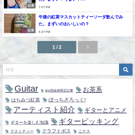
紅茶
7:07 PM
午後の紅茶マスカットティーソーダ飲んでみ
た。まずいのおいしいの？
紅茶
6:37 PM
1 / 2
Guitar
お茶系
line登録者限定記事
ぼっちざろっく!
はちみつ紅茶
アーティスト紹介
ギターとアニメ
ギターピッキング
ギターを楽しむ知識
クラフトボス
クスミティー
ニナス