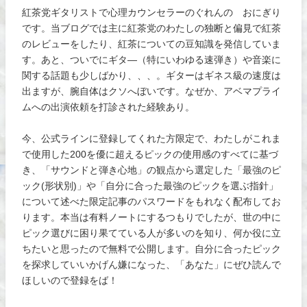
紅茶党ギタリストで心理カウンセラーのぐれんの おにぎり
です。当ブログでは主に紅茶党のわたしの独断と偏見で紅茶
のレビューをしたり、紅茶についての豆知識を発信していま
す。あと、ついでにギタ―（特にいわゆる速弾き）や音楽に
関する話題も少しばかり、、、。ギターはギネス級の速度は
出ますが、腕自体はクソへぼいです。なぜか、アベマプライ
ムへの出演依頼を打診された経験あり。
今、公式ラインに登録してくれた方限定で、わたしがこれま
で使用した200を優に超えるピックの使用感のすべてに基づ
き、「サウンドと弾き心地」の観点から選定した「最強のピ
ック(形状別)」や「自分に合った最強のピックを選ぶ指針」
について述べた限定記事のパスワードをもれなく配布してお
ります。本当は有料ノートにするつもりでしたが、世の中に
ピック選びに困り果てている人が多いのを知り、何か役に立
ちたいと思ったので無料で公開します。自分に合ったピック
を探求していいかげん嫌になった、「あなた」にぜひ読んで
ほしいので登録をば！