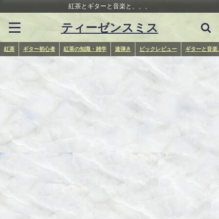
紅茶とギターと音楽と、、、
ティーゼンスミス
紅茶
ギター初心者
紅茶の知識・雑学
速弾き
ピックレビュー
ギターと音楽