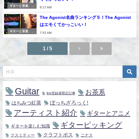
ギターと音楽、紅
9:17 AM
茶
The Agonist名曲ランキング５！The Agonist
はエモくてかっこいい！
ギターと音楽、紅
7:52 AM
茶
1 / 5
Guitar
お茶系
line登録者限定記事
ぼっちざろっく!
はちみつ紅茶
アーティスト紹介
ギターとアニメ
ギターピッキング
ギターを楽しむ知識
クラフトボス
クスミティー
ニナス