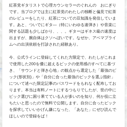
紅茶党ギタリストで心理カウンセラーのぐれんの おにぎり
です。当ブログでは主に紅茶党のわたしの独断と偏見で紅茶
のレビューをしたり、紅茶についての豆知識を発信していま
す。あと、ついでにギタ―（特にいわゆる速弾き）や音楽に
関する話題も少しばかり、、、。ギターはギネス級の速度は
出ますが、腕自体はクソへぼいです。なぜか、アベマプライ
ムへの出演依頼を打診された経験あり。
今、公式ラインに登録してくれた方限定で、わたしがこれま
で使用した200を優に超えるピックの使用感のすべてに基づ
き、「サウンドと弾き心地」の観点から選定した「最強のピ
ック(形状別)」や「自分に合った最強のピックを選ぶ指針」
について述べた限定記事のパスワードをもれなく配布してお
ります。本当は有料ノートにするつもりでしたが、世の中に
ピック選びに困り果てている人が多いのを知り、何か役に立
ちたいと思ったので無料で公開します。自分に合ったピック
を探求していいかげん嫌になった、「あなた」にぜひ読んで
ほしいので登録をば！