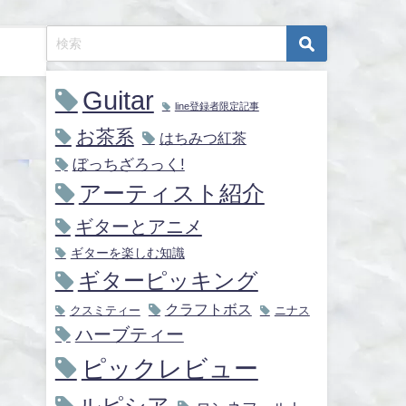
Guitar
line登録者限定記事
お茶系
はちみつ紅茶
ぼっちざろっく!
アーティスト紹介
ギターとアニメ
ギターを楽しむ知識
ギターピッキング
クラフトボス
クスミティー
ニナス
ハーブティー
ピックレビュー
ルピシア