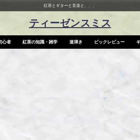
紅茶とギターと音楽と、、、
ティーゼンスミス
初心者
紅茶の知識・雑学
速弾き
ピックレビュー