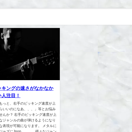
ッキングの速さがなかなか
い人注目！
もっと、右手のピッキング速度が上
らいいのになあ、、、」等とお悩み
せんか？ 右手のピッキング速度が上
なジャンルの曲が弾けるようになり
な表現が可能になります。 メタルに
ジャズにJpop、、、、様々なジャン