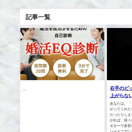
記事一覧
右手のピ
...
上がらな
あなたは、「
がってくれた
だったりしま
がれば、様々
ギターで多彩
ハードコアに