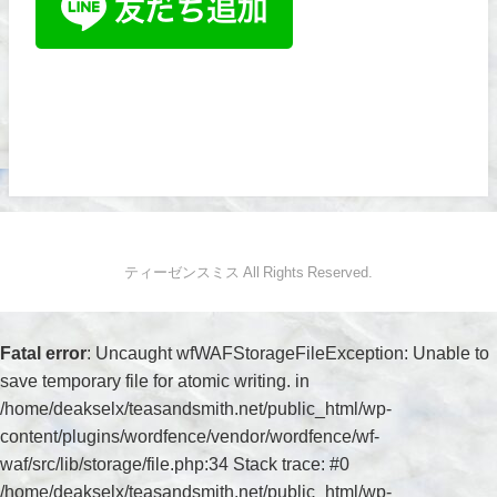
ティーゼンスミス All Rights Reserved.
Fatal error
: Uncaught wfWAFStorageFileException: Unable to
save temporary file for atomic writing. in
/home/deakselx/teasandsmith.net/public_html/wp-
content/plugins/wordfence/vendor/wordfence/wf-
waf/src/lib/storage/file.php:34 Stack trace: #0
/home/deakselx/teasandsmith.net/public_html/wp-