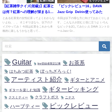
紅茶の知識
ピックレビュー
【紅茶雑学クイズ(初級)】紅茶と
「ピックレビュー16」DAVA
は何？紅茶への理解が深まる15
Jazz Grip Delrin使ってみた
問！
とある紅茶党の女性紅茶ってよくわからな
今回は以下の様な方に向けておおくりしま
いよね、、。 オニギリほなら、以下のク
す。 こんな人が読むと役に立つよ いろん
イズやってみ！ 今回は紅茶をこれから本
なピックを試してみたい人 DAVA コントロ
格的に楽しもうかなと思って...
ールJazz Gr...
Guitar
お茶系
line登録者限定記事
ぼっちざろっく!
はちみつ紅茶
アーティスト紹介
ギターとアニメ
ギターピッキング
ギターを楽しむ知識
クラフトボス
クスミティー
ニナス
ピックレビュー
ハーブティー