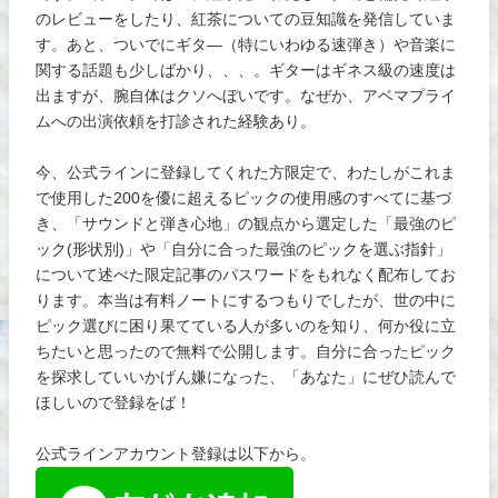
のレビューをしたり、紅茶についての豆知識を発信していま
す。あと、ついでにギタ―（特にいわゆる速弾き）や音楽に
関する話題も少しばかり、、、。ギターはギネス級の速度は
出ますが、腕自体はクソへぼいです。なぜか、アベマプライ
ムへの出演依頼を打診された経験あり。
今、公式ラインに登録してくれた方限定で、わたしがこれま
で使用した200を優に超えるピックの使用感のすべてに基づ
き、「サウンドと弾き心地」の観点から選定した「最強のピ
ック(形状別)」や「自分に合った最強のピックを選ぶ指針」
について述べた限定記事のパスワードをもれなく配布してお
ります。本当は有料ノートにするつもりでしたが、世の中に
ピック選びに困り果てている人が多いのを知り、何か役に立
ちたいと思ったので無料で公開します。自分に合ったピック
を探求していいかげん嫌になった、「あなた」にぜひ読んで
ほしいので登録をば！
公式ラインアカウント登録は以下から。