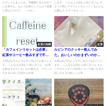
ルグレイとあったわ。伊藤園と言えばおー
します。 こんな人が読むと役に立つよ ギ
いお茶やん。なんて紅茶だしてんの？普通
ターに関してマウントをとってくる人たち
に謎なんやけど。」 いやい...
が嫌な人 ギターをもっと...
紅茶の知識
紅茶
「カフェインリセットは必要」
ルピシアのクッキー飲んでみ
紅茶やコーヒー飲みすぎで不安
た。おいしいのかまずいのか検
になる？￼
証だ
今回は以下のような方に向けてお送りしま
今回は以下のような方に向けておおくりし
す。 こんな人が読むと役に立つよ ・紅茶
ます。 こんな人が読むと役に立つよ ルピ
を飲みすぎていないか心配な人・リラック
シアのクッキーの味等について気になる人
スするために日頃から紅茶...
話しのネタが欲しい人等...