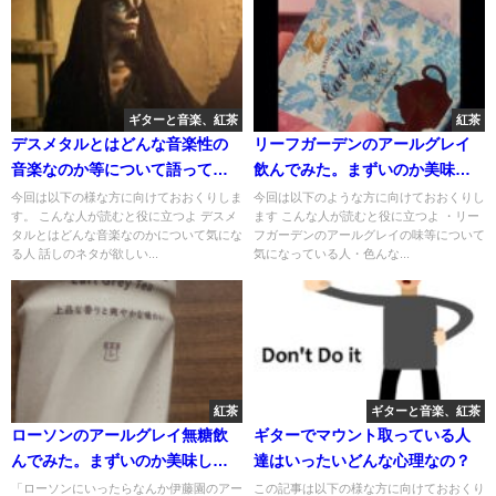
ギターと音楽、紅茶
紅茶
デスメタルとはどんな音楽性の
リーフガーデンのアールグレイ
音楽なのか等について語ってみ
飲んでみた。まずいのか美味し
る
いのか。￼
今回は以下の様な方に向けておおくりしま
今回は以下のような方に向けておおくりし
す。 こんな人が読むと役に立つよ デスメ
ます こんな人が読むと役に立つよ ・リー
タルとはどんな音楽なのかについて気にな
フガーデンのアールグレイの味等について
る人 話しのネタが欲しい...
気になっている人・色んな...
紅茶
ギターと音楽、紅茶
ローソンのアールグレイ無糖飲
ギターでマウント取っている人
んでみた。まずいのか美味しい
達はいったいどんな心理なの？
のか検証
「ローソンにいったらなんか伊藤園のアー
この記事は以下の様な方に向けておおくり