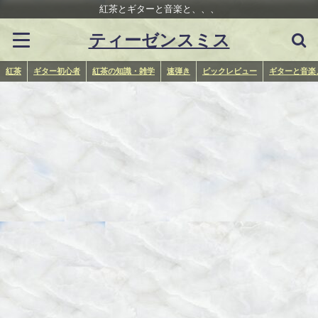
紅茶とギターと音楽と、、、
ティーゼンスミス
紅茶
ギター初心者
紅茶の知識・雑学
速弾き
ピックレビュー
ギターと音楽