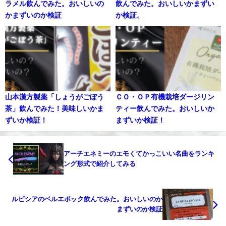
ラメル飲んでみた。おいしいの
飲んでみた。おいしいかまずい
かまずいのか検証
か検証。
山本漢方製薬「しょうがごぼう
ＣＯ・ＯＰ有機栽培ダージリン
茶」飲んでみた！美味しいかま
ティー飲んでみた。おいしいか
ずいか検証！
まずいか検証！
アーチエネミーのエモくてかっこいい名曲をランキ
ング形式で紹介してみる
ルピシアのベルエポック飲んでみた。おいしいのか
まずいのか検証