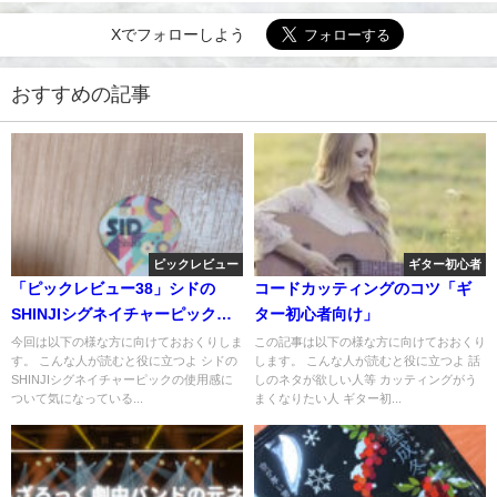
Xでフォローしよう
おすすめの記事
ピックレビュー
ギター初心者
「ピックレビュー38」シドの
コードカッティングのコツ「ギ
SHINJIシグネイチャーピック使
ター初心者向け」
ってみた
今回は以下の様な方に向けておおくりしま
この記事は以下の様な方に向けておおくり
す。 こんな人が読むと役に立つよ シドの
します。 こんな人が読むと役に立つよ 話
SHINJIシグネイチャーピックの使用感に
しのネタが欲しい人等 カッティングがう
ついて気になっている...
まくなりたい人 ギター初...