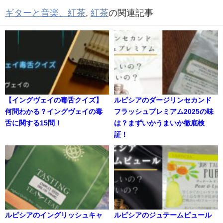
ギターと音楽、紅茶
,
紅茶
の関連記事
【イングヴェイの毒舌クイズ】
ルピシアのダージリンセカンド
何問わかる？イングヴェイの毒
フラッシュプレミアム2025の味
舌に関する15問！
は？まずいかうまいか徹底検
証！
ルピシアのイングリッシュキャ
ルピシアのジュテームピュール