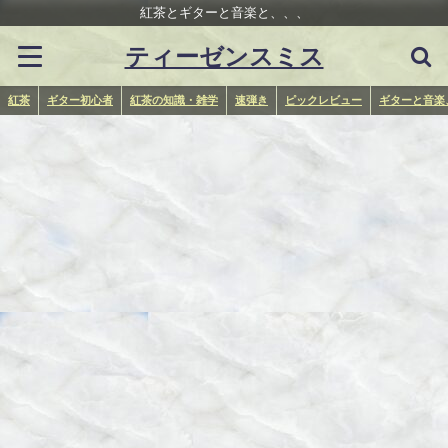
紅茶とギターと音楽と、、、
ティーゼンスミス
紅茶
ギター初心者
紅茶の知識・雑学
速弾き
ピックレビュー
ギターと音楽