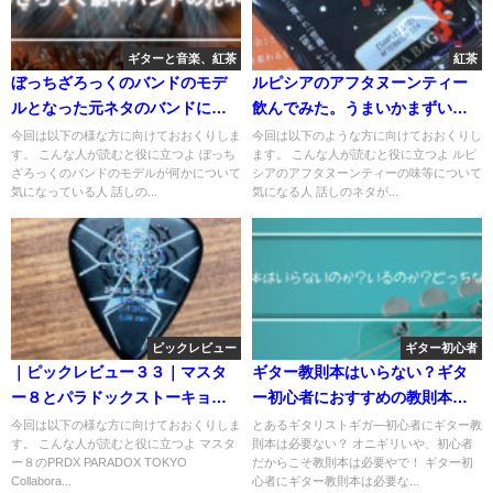
ギターと音楽、紅茶
紅茶
ぼっちざろっくのバンドのモデ
ルピシアのアフタヌーンティー
ルとなった元ネタのバンドにつ
飲んでみた。うまいかまずいか
いて調べてみた
検証だ
今回は以下の様な方に向けておおくりしま
今回は以下のような方に向けておおくりし
す。 こんな人が読むと役に立つよ ぼっち
ます。 こんな人が読むと役に立つよ ルピ
ざろっくのバンドのモデルが何かについて
シアのアフタヌーンティーの味等について
気になっている人 話しの...
気になる人 話しのネタが...
ピックレビュー
ギター初心者
｜ピックレビュー３３｜マスタ
ギター教則本はいらない？ギタ
ー８とパラドックストーキョー
ー初心者におすすめの教則本は
のコラボピック使ってみた
コレだ！！
今回は以下の様な方に向けておおくりしま
とあるギタリストギガ―初心者にギター教
す。 こんな人が読むと役に立つよ マスタ
則本は必要ない？ オニギリいや、初心者
ー８のPRDX PARADOX TOKYO
だからこそ教則本は必要やで！ ギター初
Collabora...
心者にギター教則本は必要な...