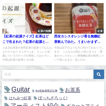
紅茶の知識
紅茶
【紅茶の起源クイズ】紅茶はど
西友カシスオレンジ香る無糖紅
こで生まれた？紅茶の起源と流
茶飲んでみた。うまいかまずい
通の歴史がわかる15問！
か検証だ
とある紅茶党の女性紅茶の起源ってなんな
今回は以下のような方に向けておおくりし
んだろうね？ オニギリふむ、ちょいと起
ます。 こんな人が読むと役に立つよ ・西
源についてのクイズを用意してみたぞい。
友のカシスオレンジ香無糖紅茶の味等につ
今回は紅茶の起源とその流...
いて気になる人・話しのネ...
Guitar
お茶系
line登録者限定記事
ぼっちざろっく!
はちみつ紅茶
アーティスト紹介