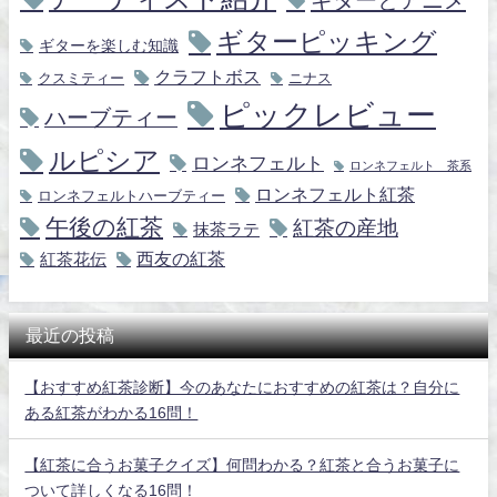
ギターとアニメ
ギターピッキング
ギターを楽しむ知識
クラフトボス
クスミティー
ニナス
ピックレビュー
ハーブティー
ルピシア
ロンネフェルト
ロンネフェルト 茶系
ロンネフェルト紅茶
ロンネフェルトハーブティー
午後の紅茶
紅茶の産地
抹茶ラテ
紅茶花伝
西友の紅茶
最近の投稿
【おすすめ紅茶診断】今のあなたにおすすめの紅茶は？自分に
ある紅茶がわかる16問！
【紅茶に合うお菓子クイズ】何問わかる？紅茶と合うお菓子に
ついて詳しくなる16問！