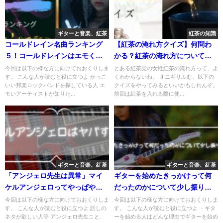
ギターと音楽、紅茶
紅茶の知識
コールドレイン名曲ランキング
【紅茶の淹れ方クイズ】何問わ
５！コールドレインはエモくて
かる？紅茶の淹れ方についてく
かっこいい！
わしくなる16問！
今回は以下の様な方に向けておおくりしま
とある紅茶党の女性紅茶の淹れ方って、よ
す。 こんな人が読むと役に立つよ かっこ
くわからないね。 オニギリふむ、以下の
いい邦楽ロックバンドを探している人 エ
クイズをやってみるといいかもしれんぞ。
モいアーティストが知りた...
前回は紅茶を入れる際に使...
ギターと音楽、紅茶
ギターと音楽、紅茶
「アンジェロ先生は異常」マイ
ギターを始めたきっかけって何
ケルアンジェロってやっぱやば
だったのかについて少し振り返
すぎる
ってみた
今回は以下の様な方に向けておおくりしま
今回は以下の様な方に向けておおくりしま
す。 こんな人が読むと役に立つよ 話しの
す。 こんな人が読むと役に立つよ ・ギタ
ネタが欲しい人等 アンジェロ先生こと、
ーを始める人はどんな理由でギターを始め