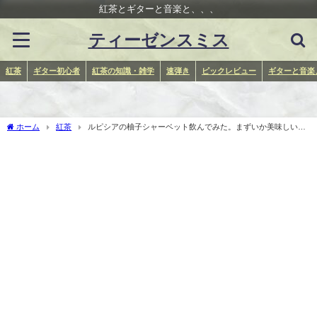
紅茶とギターと音楽と、、、
ティーゼンスミス
紅茶
ギター初心者
紅茶の知識・雑学
速弾き
ピックレビュー
ギターと音楽
ホーム
紅茶
ルピシアの柚子シャーベット飲んでみた。まずいか美味しいか
検証だ