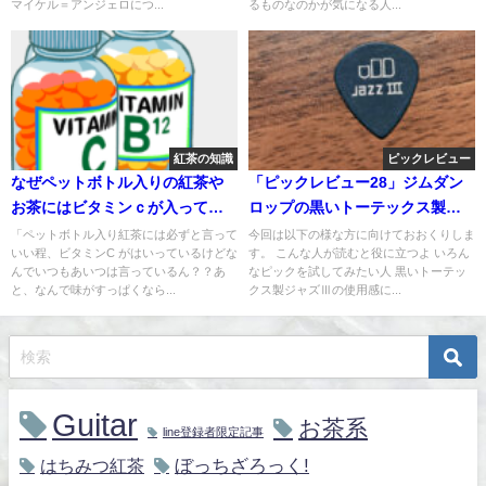
マイケル＝アンジェロにつ...
るものなのかが気になる人...
紅茶の知識
ピックレビュー
なぜペットボトル入りの紅茶や
「ピックレビュー28」ジムダン
お茶にはビタミンｃが入ってい
ロップの黒いトーテックス製ジ
るんだ？
ャズⅢ使ってみた
「ペットボトル入り紅茶には必ずと言って
今回は以下の様な方に向けておおくりしま
いい程、ビタミンC がはいっているけどな
す。 こんな人が読むと役に立つよ いろん
んでいつもあいつは言っているん？？あ
なピックを試してみたい人 黒いトーテッ
と、なんで味がすっぱくなら...
クス製ジャズⅢの使用感に...
Guitar
お茶系
line登録者限定記事
ぼっちざろっく!
はちみつ紅茶