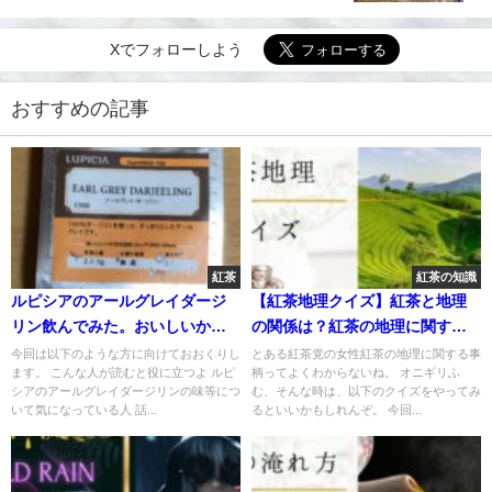
Xでフォローしよう
おすすめの記事
紅茶
紅茶の知識
ルピシアのアールグレイダージ
【紅茶地理クイズ】紅茶と地理
リン飲んでみた。おいしいかま
の関係は？紅茶の地理に関する
ずいか検証
理解が深まる15問！
今回は以下のような方に向けておおくりし
とある紅茶党の女性紅茶の地理に関する事
ます。 こんな人が読むと役に立つよ ルピ
柄ってよくわからないね。 オニギリふ
シアのアールグレイダージリンの味等につ
む、そんな時は、以下のクイズをやってみ
いて気になっている人 話...
るといいかもしれんぞ。 今回...