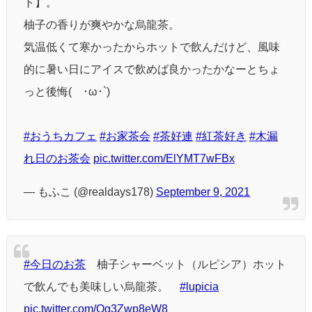
ト】。
柚子の香りが爽やかな烏龍茶。
気温低くて寒かったからホットで飲んだけど、風味
的に暑い日にアイスで飲めば良かったかなーとちょ
っと後悔(´･ω･`)
#おうちカフェ
#お家茶会
#茶好連
#紅茶好き
#木漏
れ日のお茶会
pic.twitter.com/ElYMT7wFBx
— もふこ (@realdays178)
September 9, 2021
#今日のお茶
柚子シャーベット（ルピシア）ホット
で飲んでも美味しい烏龍茶。
#lupicia
pic.twitter.com/Og3Zwp8eW8