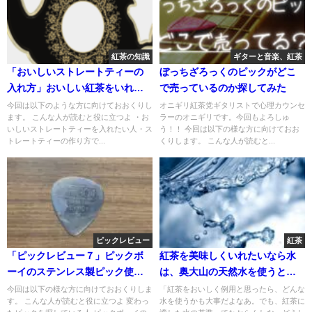
紅茶の知識
ギターと音楽、紅茶
「おいしいストレートティーの
ぼっちざろっくのピックがどこ
入れ方」おいしい紅茶をいれよ
で売っているのか探してみた
う￼
今回は以下のような方に向けておおくりし
オニギリ紅茶党ギタリストで心理カウンセ
ます。 こんな人が読むと役に立つよ ・お
ラーのオニギリです。今回もよろしゅ
いしいストレートティーを入れたい人・ス
う！！ 今回は以下の様な方に向けておお
トレートティーの作り方で...
くりします。 こんな人が読むと...
ピックレビュー
紅茶
「ピックレビュー７」ピックボ
紅茶を美味しくいれたいなら水
ーイのステンレス製ピック使っ
は、奥大山の天然水を使うとい
てみた
い？
今回は以下の様な方に向けておおくりしま
「紅茶をおいしく例用と思ったら、どんな
す。 こんな人が読むと役に立つよ 変わっ
水を使うかも大事だよなあ。でも、紅茶に