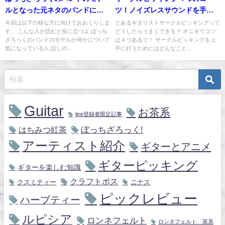
ルとなった元ネタのバンドにつ
ツ！ノイズレスサウンドを手に
いて調べてみた
入れよう！
今回は以下の様な方に向けておおくりしま
とあるギタリストサークルピッキングって
す。 こんな人が読むと役に立つよ ぼっち
どうしたらうまくできる？ オニギリコツ
ざろっくのバンドのモデルが何かについて
は４つあるで！ サークルピッキングを上
気になっている人 話しの...
手に行うためにはどんなこと...
Guitar
お茶系
line登録者限定記事
ぼっちざろっく!
はちみつ紅茶
アーティスト紹介
ギターとアニメ
ギターピッキング
ギターを楽しむ知識
クラフトボス
クスミティー
ニナス
ピックレビュー
ハーブティー
ルピシア
ロンネフェルト
ロンネフェルト 茶系