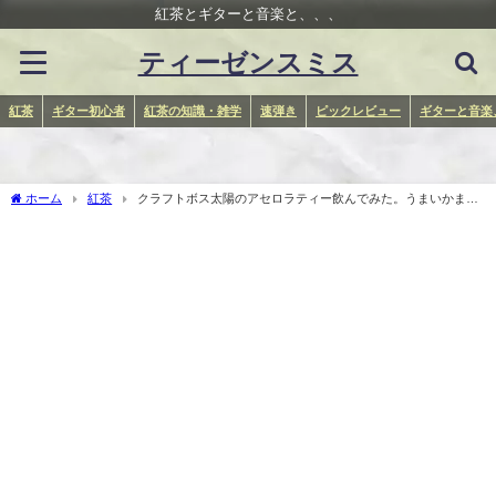
紅茶とギターと音楽と、、、
ティーゼンスミス
紅茶
ギター初心者
紅茶の知識・雑学
速弾き
ピックレビュー
ギターと音楽
ホーム
紅茶
クラフトボス太陽のアセロラティー飲んでみた。うまいかまず
いか検証