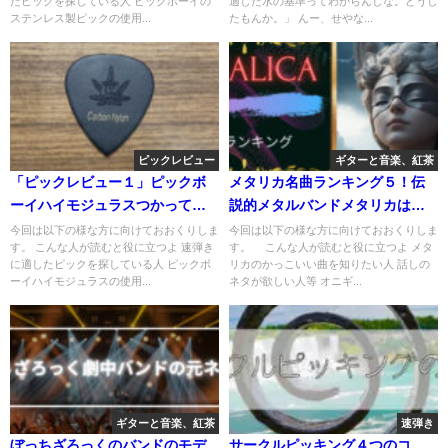
たピックを探している人 ピックボーイの
適した水の基準ってわからんしな。どうし
ステンレス製ピックの使用...
たもんか。」 んー、せやな...
ピックレビュー
ギターと音楽、紅茶
「ピックレビュー１」ピックボ
メタリカ名曲ランキング５！伝
ーイハイモジュラスつかってみ
説的メタルバンドメタリカはエ
た
モくてかっこいい！
今回は以下の様な方に向けておおくりしま
今回は以下の様な方に向けておおくりしま
す。 こんな人が読むと役に立つよ 速弾き
す。 こんな人が読むと役に立つよ メタ
に適したピックを探している人 ピックボ
リカのかっこいい曲を知りたい人 話しの
ーイハイモジュラスの使用...
ネタが欲しい人等 オニギ...
ギターと音楽、紅茶
速弾き
ぼっちざろっくのバンドのモデ
サークルピッキング４つのコ