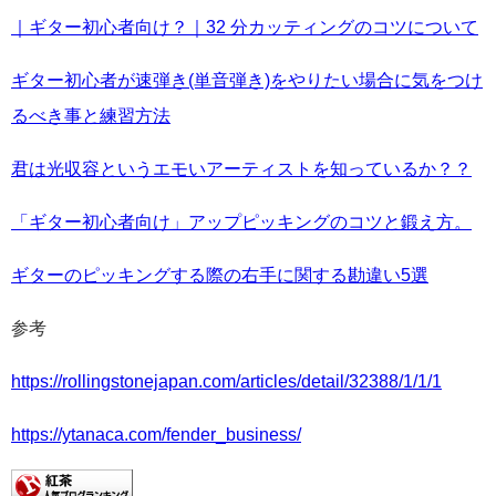
｜ギター初心者向け？｜32 分カッティングのコツについて
ギター初心者が速弾き(単音弾き)をやりたい場合に気をつけ
るべき事と練習方法
君は光収容というエモいアーティストを知っているか？？
「ギター初心者向け」アップピッキングのコツと鍛え方。
ギターのピッキングする際の右手に関する勘違い5選
参考
https://rollingstonejapan.com/articles/detail/32388/1/1/1
https://ytanaca.com/fender_business/