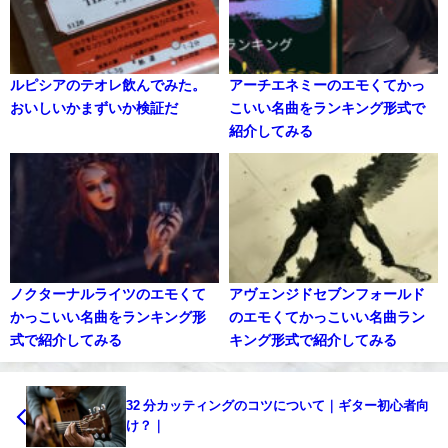
ルピシアのテオレ飲んでみた。
アーチエネミーのエモくてかっ
おいしいかまずいか検証だ
こいい名曲をランキング形式で
紹介してみる
ノクターナルライツのエモくて
アヴェンジドセブンフォールド
かっこいい名曲をランキング形
のエモくてかっこいい名曲ラン
式で紹介してみる
キング形式で紹介してみる
32 分カッティングのコツについて｜ギター初心者向
け？｜