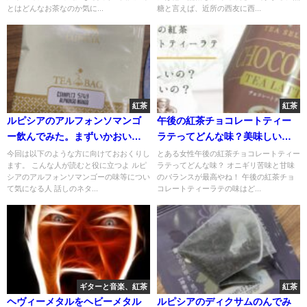
とはどんなお茶なのか気に...
糖と言えば、近所の西友に西...
紅茶
紅茶
ルピシアのアルフォンソマンゴ
午後の紅茶チョコレートティー
ー飲んでみた。まずいかおいし
ラテってどんな味？美味しいか
いか検証
まずいか全力検証！
今回は以下のような方に向けておおくりし
とある女性午後の紅茶チョコレートティー
ます。 こんな人が読むと役に立つよ ルピ
ラテってどんな味？ オニギリ苦味と甘味
シアのアルフォンソマンゴーの味等につい
のバランスが最高やね！ 午後の紅茶チョ
て気になる人 話しのネタ...
コレートティーラテの味はど...
ギターと音楽、紅茶
紅茶
ヘヴィーメタルをヘビーメタル
ルピシアのディクサムのんでみ