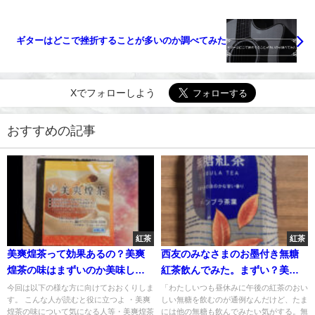
ギターはどこで挫折することが多いのか調べてみた
Xでフォローしよう
おすすめの記事
紅茶
紅茶
美爽煌茶って効果あるの？美爽
西友のみなさまのお墨付き無糖
煌茶の味はまずいのか美味しい
紅茶飲んでみた。まずい？美味
のか？
しいの？
今回は以下の様な方に向けておおくりしま
「わたしいつも昼休みに午後の紅茶のおい
す。 こんな人が読むと役に立つよ ・美爽
しい無糖を飲むのが通例なんだけど、たま
煌茶の味について気になる人等・美爽煌茶
には他の無糖も飲んでみたい気がする。無