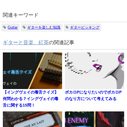
関連キーワード
Guitar
ギターを楽しむ知識
ギターピッキング
ギターと音楽、紅茶
の関連記事
【イングヴェイの毒舌クイズ】
ボカロPになりたいのでボカロP
何問わかる？イングヴェイの毒
のなり方について考えてみる
舌に関する15問！