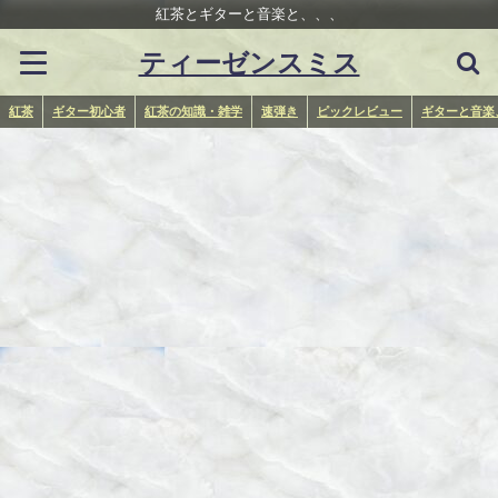
紅茶とギターと音楽と、、、
ティーゼンスミス
紅茶
ギター初心者
紅茶の知識・雑学
速弾き
ピックレビュー
ギターと音楽