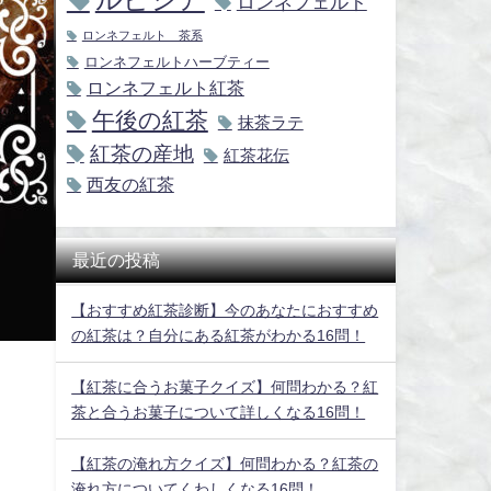
ロンネフェルト
ロンネフェルト 茶系
ロンネフェルトハーブティー
ロンネフェルト紅茶
午後の紅茶
抹茶ラテ
紅茶の産地
紅茶花伝
西友の紅茶
最近の投稿
【おすすめ紅茶診断】今のあなたにおすすめ
の紅茶は？自分にある紅茶がわかる16問！
【紅茶に合うお菓子クイズ】何問わかる？紅
茶と合うお菓子について詳しくなる16問！
【紅茶の淹れ方クイズ】何問わかる？紅茶の
淹れ方についてくわしくなる16問！