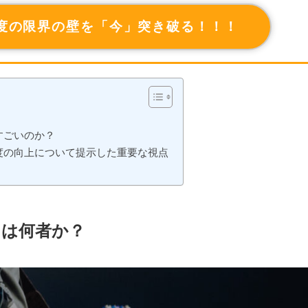
度の限界の壁を「今」突き破る！！！
すごいのか？
度の向上について提示した重要な視点
とは何者か？