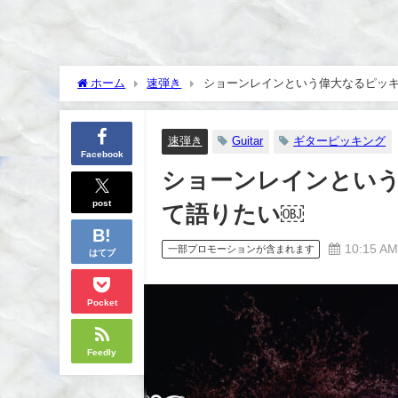
ホーム
速弾き
ショーンレインという偉大なるピッキ
速弾き
Guitar
ギターピッキング
Facebook
ショーンレインとい
post
て語りたい￼
10:15 A
一部プロモーションが含まれます
はてブ
Pocket
Feedly