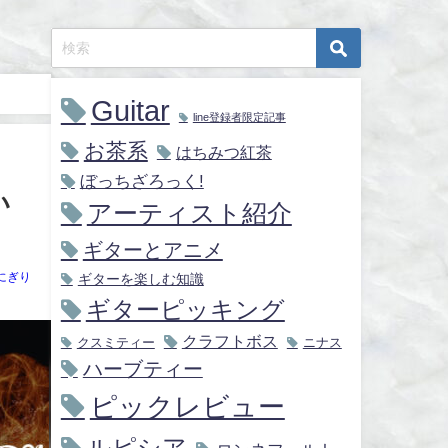
Guitar
line登録者限定記事
お茶系
はちみつ紅茶
ぼっちざろっく!
い
アーティスト紹介
ギターとアニメ
にぎり
ギターを楽しむ知識
ギターピッキング
クラフトボス
クスミティー
ニナス
ハーブティー
ピックレビュー
ルピシア