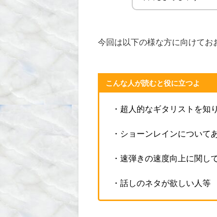
今回は以下の様な方に向けてお
こんな人が読むと役に立つよ
・
超人的なギタリストを知
・
ショーンレインについて
・
速弾きの速度向上に関し
・
話しのネタが欲しい人等