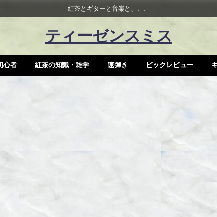
紅茶とギターと音楽と、、、
ティーゼンスミス
初心者
紅茶の知識・雑学
速弾き
ピックレビュー