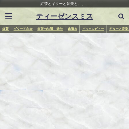
紅茶とギターと音楽と、、、
ティーゼンスミス
紅茶
ギター初心者
紅茶の知識・雑学
速弾き
ピックレビュー
ギターと音楽