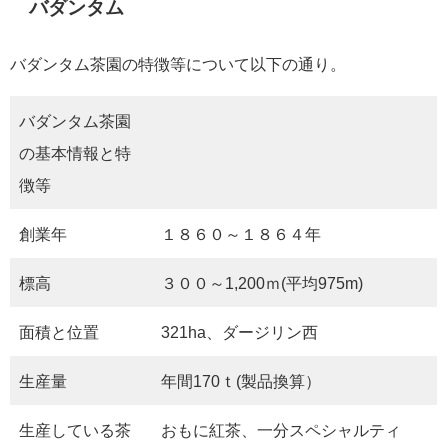
バダンタム
バダンタム茶園の特徴等について以下の通り。
バダンタム茶園
の基本情報と特
徴等
創業年
１８６０～１８６４年
標高
３００～1,200ｍ(平均975m)
面積と位置
321ha、ダージリン西
生産量
年間170ｔ(製品換算）
生産している茶
おもに紅茶、一分スペシャルティ