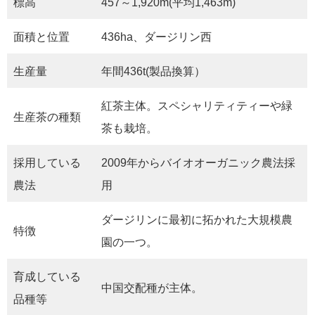
標高
457～1,920m(平均1,463m)
面積と位置
436ha、ダージリン西
生産量
年間436t(製品換算）
紅茶主体。スペシャリティティーや緑
生産茶の種類
茶も栽培。
採用している
2009年からバイオオーガニック農法採
農法
用
ダージリンに最初に拓かれた大規模農
特徴
園の一つ。
育成している
中国交配種が主体。
品種等