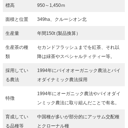
標高
950～1,450ｍ
面積と位置
349ha、クルーシオン北
生産量
年間150t (製品換算）
生産茶の種
セカンドフラッシュまでを紅茶、それ以
類
降は緑茶やスペシャルティティー等。
採用してい
1994年にバイオオーガニック農法とバイ
る農法
オダイナミック農法採用
1994年にオーガニック農法やバイオダイ
特徴
ンミック農法に取り組んだことで有名。
育成してい
中国種が多いが部分的にアッサム交配種
る品種等
とクローナル種