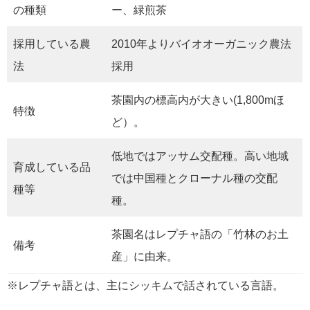
の種類
ー、緑煎茶
採用している農
2010年よりバイオオーガニック農法
法
採用
茶園内の標高内が大きい(1,800mほ
特徴
ど）。
低地ではアッサム交配種。高い地域
育成している品
では中国種とクローナル種の交配
種等
種。
茶園名はレプチャ語の「竹林のお土
備考
産」に由来。
※レプチャ語とは、主にシッキムで話されている言語。