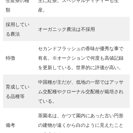
生産茶の種
主に紅茶。スペシャルティティーも生
類
産。
採用してい
オーガニック農法は不採用
る農法
セカンドフラッシュの香味が優秀な事で
特徴
有名。※オークションで何度も高値記録
を更新している。世界的に評価が高い。
中国種が主だが、低地の一部ではアッサ
育成してい
ム交配種やクローナル交配種が栽培され
る品種等
ている。
茶園名は、かつて園内にあった古い円形
備考
の建物が遠くから白のように見えたこと