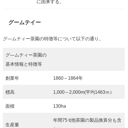
に由来する。
グームテイー
グ―ムティー茶園の特徴等について以下の通り。
グ―ムティー茶園の
基本情報と特徴等
創業年
1860～1864年
標高
1,000～2,000m(平均1463ｍ）
面積
130ha
年間75 t(他茶園の製品換算分も含
生産量