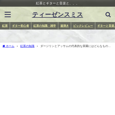
紅茶とギターと音楽と、、、
ティーゼンスミス
紅茶
ギター初心者
紅茶の知識・雑学
速弾き
ピックレビュー
ギターと音楽
ホーム
紅茶の知識
ダージリンとアッサムの代表的な茶園にはどんなものが
あるの？