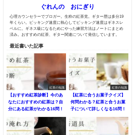
ぐれんの おにぎり
心理カウンセラーでブロガー。生粋の紅茶党。ギター歴は多分19
年くらい。ピッキング速度に執心してピッキング速度はギネスレ
ベルに。ギネス級になるためにやった練習方法はノートにまとめ
済み。おすすめの紅茶、ギター関連について発信しています。
最近書いた記事
紅茶の知識
紅茶の知識
【おすすめ紅茶診断】今のあ
【紅茶に合うお菓子クイズ】
なたにおすすめの紅茶は？自
何問わかる？紅茶と合うお菓
分にある紅茶がわかる16問！
子について詳しくなる16問！