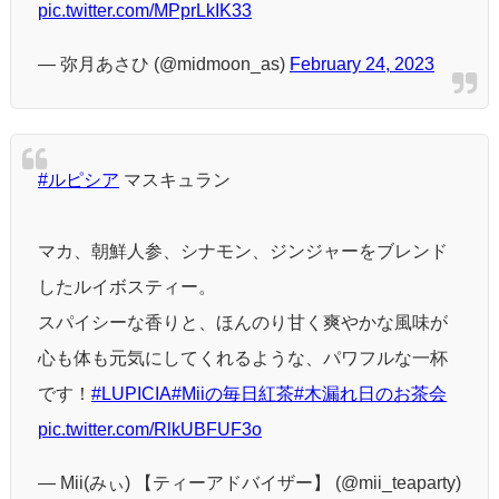
pic.twitter.com/MPprLkIK33
— 弥月あさひ (@midmoon_as)
February 24, 2023
#ルピシア
マスキュラン
マカ、朝鮮人参、シナモン、ジンジャーをブレンド
したルイボスティー。
スパイシーな香りと、ほんのり甘く爽やかな風味が
心も体も元気にしてくれるような、パワフルな一杯
です！
#LUPICIA
#Miiの毎日紅茶
#木漏れ日のお茶会
pic.twitter.com/RlkUBFUF3o
— Mii(みぃ) 【ティーアドバイザー】 (@mii_teaparty)