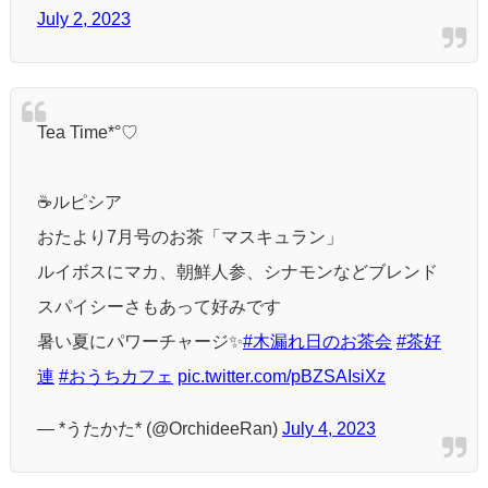
July 2, 2023
Tea Time*°♡
☕️ルピシア
おたより7月号のお茶「マスキュラン」
ルイボスにマカ、朝鮮人参、シナモンなどブレンド
スパイシーさもあって好みです
暑い夏にパワーチャージ✨
#木漏れ日のお茶会
#茶好
連
#おうちカフェ
pic.twitter.com/pBZSAIsiXz
— *うたかた* (@OrchideeRan)
July 4, 2023