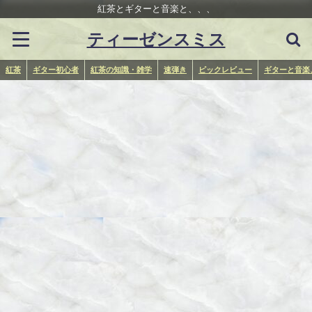
紅茶とギターと音楽と、、、
ティーゼンスミス
紅茶
ギター初心者
紅茶の知識・雑学
速弾き
ピックレビュー
ギターと音楽