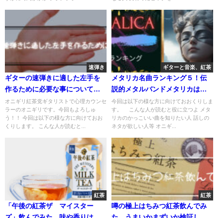
速弾き
ギターと音楽、紅茶
ギターの速弾きに適した左手を
メタリカ名曲ランキング５！伝
作るために必要な事について考
説的メタルバンドメタリカはエ
えてみる￼
モくてかっこいい！
オニギリ紅茶党ギタリストで心理カウンセ
今回は以下の様な方に向けておおくりしま
ラーのオニギリです。今回もよろしゅ
す。 こんな人が読むと役に立つよ メタ
う！！ 今回は以下の様な方に向けておお
リカのかっこいい曲を知りたい人 話しの
くりします。 こんな人が読むと...
ネタが欲しい人等 オニギ...
紅茶
紅茶
「午後の紅茶ザ マイスター
噂の極上はちみつ紅茶飲んでみ
ズ」飲んでみた。味や香りはど
た。うまいかまずいか検証した