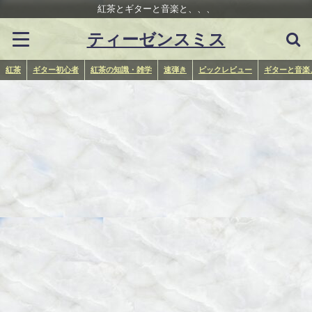
紅茶とギターと音楽と、、、
ティーゼンスミス
紅茶
ギター初心者
紅茶の知識・雑学
速弾き
ピックレビュー
ギターと音楽