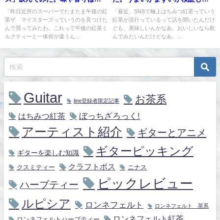
んなものか？
るわ。￼
「昨日近所のスーパーでたまたま午後の紅
「最近、SNSで極上はちみつ紅茶っていう
茶ザ マイスターズっていうのを見つけた
紅茶が流行っているって話を聞いたんだけ
んで買ってみたわ。これって午後の紅茶ミ
ども、美味しいんかなあ。おいしいなら飲
ルクティーと一体何が違うん...
んでみたいんだけどなあ。...
Guitar
お茶系
line登録者限定記事
ぼっちざろっく!
はちみつ紅茶
アーティスト紹介
ギターとアニメ
ギターピッキング
ギターを楽しむ知識
クラフトボス
クスミティー
ニナス
ピックレビュー
ハーブティー
ルピシア
ロンネフェルト
ロンネフェルト 茶系
ロンネフェルト紅茶
ロンネフェルトハーブティー