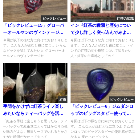
ピックレビュー
紅茶の知識
「ピックレビュー15」グローバ
インド紅茶の種類と歴史につい
ーオールマンのヴィンテージセ
て少し詳しく突っ込んでみよ
ルロイド使ってみた
う。￼
今回は以下の様な方に向けておおくりしま
今回は以下のような方に向けておおくりし
す。 こんな人が読むと役に立つよ いろん
ます。 こんな人が読むと役に立つよ ・イ
なピックを試してみたい人 グローバーオ
ンドの紅茶の旬や種類について知りたい
ールマンのヴィンテージセ...
人・紅茶の生産地としてのイ...
紅茶
ピックレビュー
手間をかけずに紅茶ライフ楽し
「ピックレビュー6」ジムダンロ
みたいならティーバッグを活用
ップのビッグスタビー使ってみ
すればいい！
た
「紅茶を手軽に楽しもうと思ったら、ティ
今回は以下の様な方に向けておおくりしま
ーバッグって紅茶党にとってはかなり心強
す。 こんな人が読むと役に立つよ ジムダ
い味方だよな。毎日リーフでいれるとかさ
ンロップのビッグスタビーの使用感が気に
すがに時間がかかってやって...
なる人 変わったピックを...