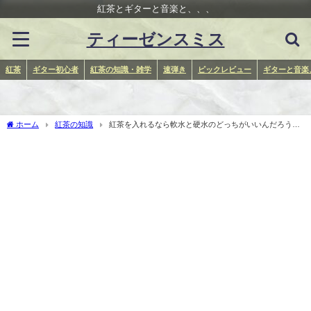
紅茶とギターと音楽と、、、
ティーゼンスミス
紅茶
ギター初心者
紅茶の知識・雑学
速弾き
ピックレビュー
ギターと音楽
ホーム
紅茶の知識
紅茶を入れるなら軟水と硬水のどっちがいいんだろう
か？水を探求してみよう。