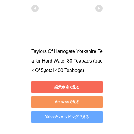
Taylors Of Harrogate Yorkshire Te
a for Hard Water 80 Teabags (pac
k Of 5,total 400 Teabags)
楽天市場で見る
Amazonで見る
Yahoo!ショッピングで見る