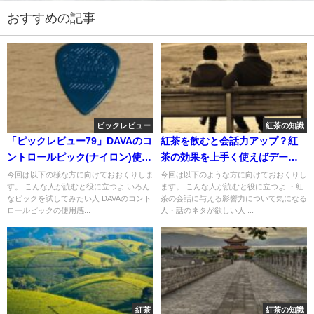
おすすめの記事
ピックレビュー
紅茶の知識
「ピックレビュー79」DAVAのコ
紅茶を飲むと会話力アップ？紅
ントロールピック(ナイロン)使っ
茶の効果を上手く使えばデート
てみた
も好調？￼
今回は以下の様な方に向けておおくりしま
今回は以下のような方に向けておおくりし
す。 こんな人が読むと役に立つよ いろん
ます。 こんな人が読むと役に立つよ ・紅
なピックを試してみたい人 DAVAのコント
茶の会話に与える影響力について気になる
ロールピックの使用感...
人・話のネタが欲しい人 ...
紅茶
紅茶の知識