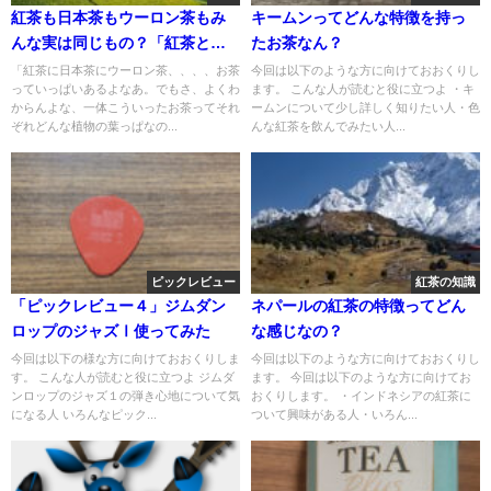
紅茶も日本茶もウーロン茶もみ
キームンってどんな特徴を持っ
んな実は同じもの？「紅茶と緑
たお茶なん？￼
茶の違い」
「紅茶に日本茶にウーロン茶、、、、お茶
今回は以下のような方に向けておおくりし
っていっぱいあるよなあ。でもさ、よくわ
ます。 こんな人が読むと役に立つよ ・キ
からんよな、一体こういったお茶ってそれ
ームンについて少し詳しく知りたい人・色
ぞれどんな植物の葉っぱなの...
んな紅茶を飲んでみたい人...
ピックレビュー
紅茶の知識
「ピックレビュー４」ジムダン
ネパールの紅茶の特徴ってどん
ロップのジャズⅠ使ってみた
な感じなの？￼
今回は以下の様な方に向けておおくりしま
今回は以下のような方に向けておおくりし
す。 こんな人が読むと役に立つよ ジムダ
ます。 今回は以下のような方に向けてお
ンロップのジャズ１の弾き心地について気
おくりします。 ・インドネシアの紅茶に
になる人 いろんなピック...
ついて興味がある人・いろん...