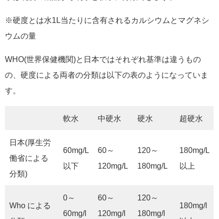
※硬度とは水1L当たりに含有されるカルシウムとマグネシ
ウムの量
WHO(世界保健機関)と日本ではそれぞれ基準は違うもの
の、硬度による両者の分類は以下の表のようになっていま
す。
軟水
中硬水
硬水
超硬水
日本(厚生労
60mg/L
60～
120～
180mg/L
働省による
以下
120mg/L
180mg/L
以上
分類)
0～
60～
120～
Who による
180mg/l
60mg/l
120mg/l
180mg/l