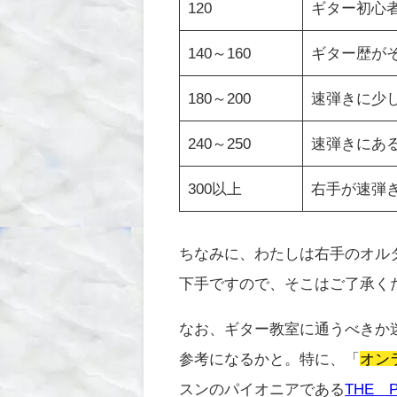
120
ギター初心
140～160
ギター歴が
180～200
速弾きに少
240～250
速弾きにあ
300以上
右手が速弾
ちなみに、わたしは右手のオル
下手ですので、そこはご了承く
なお、ギター教室に通うべきか
参考になるかと。特に、「
オン
スンのパイオニアである
THE 