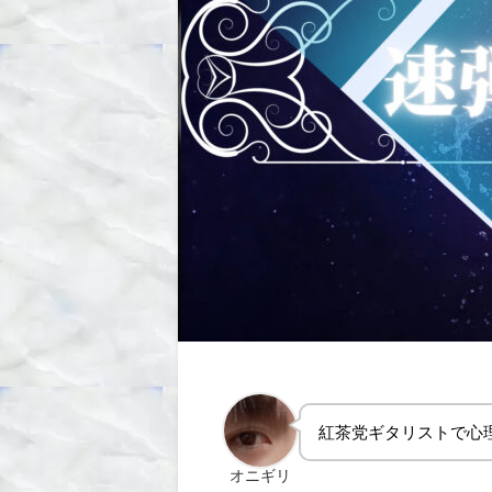
紅茶党ギタリストで心
オニギリ