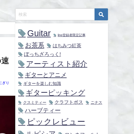
Guitar
line登録者限定記事
お茶系
はちみつ紅茶
ぼっちざろっく!
の速
アーティスト紹介
ギターとアニメ
にぎり
ギターを楽しむ知識
ギターピッキング
クラフトボス
クスミティー
ニナス
ハーブティー
ピックレビュー
ルピシア