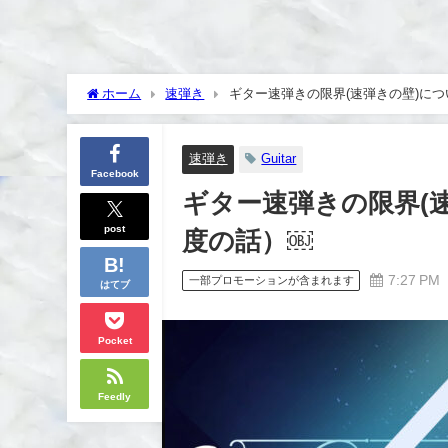
ホーム
速弾き
ギター速弾きの限界(速弾きの壁)につ
速弾き
Guitar
Facebook
ギター速弾きの限界(
post
度の話）￼
7:27 PM
一部プロモーションが含まれます
はてブ
Pocket
Feedly