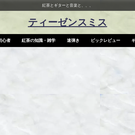
紅茶とギターと音楽と、、、
ティーゼンスミス
初心者
紅茶の知識・雑学
速弾き
ピックレビュー